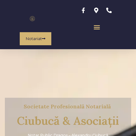
Notariat
Societate Profesională Notarială
Ciubucă & Asociații
Notar Public Dragoș – Alexandru Ciubucă