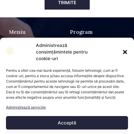
TRIMITE
Meniu
Program
Luni - 08:00 - 15:00
SPN Ciubucă & Asociații
Administrează
Marți - 08:00 - 15:00
Despre noi
consimțămintele pentru
Miercuri - 08:00 - 15:00
cookie-uri
Servicii notariale
Joi - 08:00 - 15:00
Acte necesare
Pentru a oferi cea mai bună experiență, folosim tehnologii, cum ar fi
Vineri - 08:00 - 14:00
Contact
cookie-uri, pentru a stoca și/sau accesa informațiile despre dispozitive.
Consimțământul pentru aceste tehnologii ne permite să procesăm date,
cum ar fi comportamentul de navigare sau ID-uri unice pe acest site.
Dacă nu îți dai consimțământul sau îți retragi consimțământul dat poate
Contact
Social media
avea afecte negative asupra unor anumite funcționalități și funcții.
Telefon
Administrează serviciile
Whatsapp
Email
Acceptă
Adresă