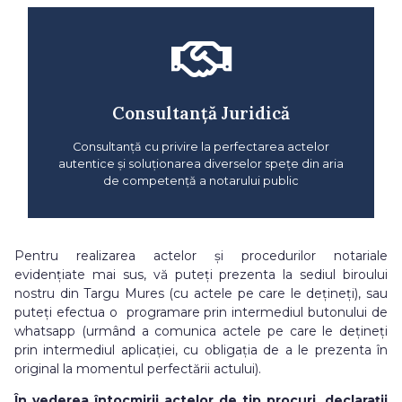
Consultanță Juridică
Consultanță cu privire la perfectarea actelor
autentice și soluționarea diverselor spețe din aria
de competență a notarului public
Pentru realizarea actelor și procedurilor notariale
evidențiate mai sus, vă puteți prezenta la sediul biroului
nostru din Targu Mures (cu actele pe care le dețineți), sau
puteți efectua o programare prin intermediul butonului de
whatsapp (urmând a comunica actele pe care le dețineți
prin intermediul aplicației, cu obligația de a le prezenta în
original la momentul perfectării actului).
În vederea întocmirii actelor de tip procuri, declarații