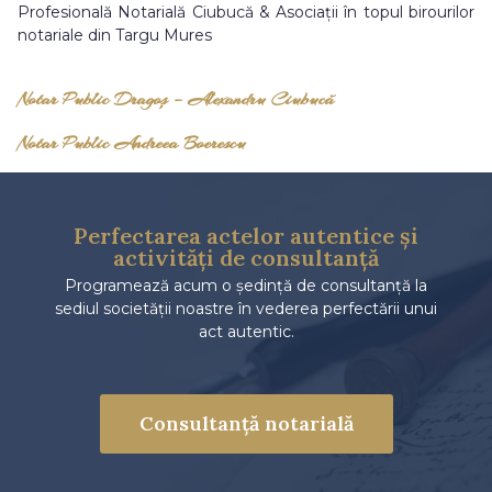
Profesională Notarială Ciubucă & Asociații în topul birourilor
notariale din Targu Mures
Notar Public Dragoș – Alexandru Ciubucă
Notar Public Andreea Boerescu
Perfectarea actelor autentice și
activități de consultanță
Programează acum o ședință de consultanță la
sediul societății noastre în vederea perfectării unui
act autentic.
Consultanță notarială